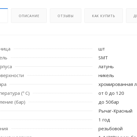
И
ОПИСАНИЕ
ОТЗЫВЫ
КАК КУПИТЬ
Д
иница
шт
ель
SMT
рпуса
латунь
оверхности
никель
ара
хромированная л
 стоек для поручня
ература (º С)
от 0 до 120
ление (бар)
до 50бар
Рычаг-Красный
1 год
ения
резьбовой