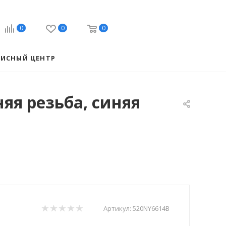
0
0
0
ВИСНЫЙ ЦЕНТР
яя резьба, синяя
Артикул:
520NY6614B