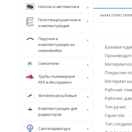
Насосы и автоматика
ХАРАКТЕРИСТИК
Полотенцесушители и
комплектующие
Поручни и
комплектующие из
Базовая ед
нержавейки
Производит
Смесители
Материал ко
Покрытие п
Трубы полимерные
Материал ш
Крепеж
PEX и Инструмент
Рабочая темп
Фитинги резьбовые
Рабочее дав
Тип ручки
Комплектующие для
радиаторов
Гарантия
Тип соедин
Сантехарматура