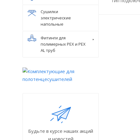
Тип подключ
Сушилки
электрические
напольные
Фитинги для
полимерных PEX и PEX
AL труб
Будьте в курсе наших акций
и новостей