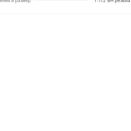
ения и размер
1-1/2"ВН резьба