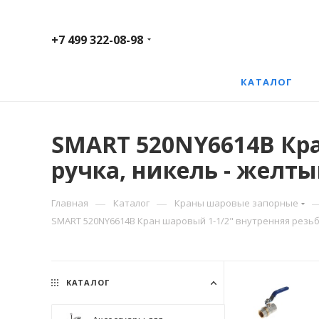
+7 499 322-08-98
КАТАЛОГ
SMART 520NY6614B Кра
ручка, никель - желты
—
—
Главная
Каталог
Краны шаровые запорные
SMART 520NY6614B Кран шаровый 1-1/2" внутренняя резьба,
КАТАЛОГ