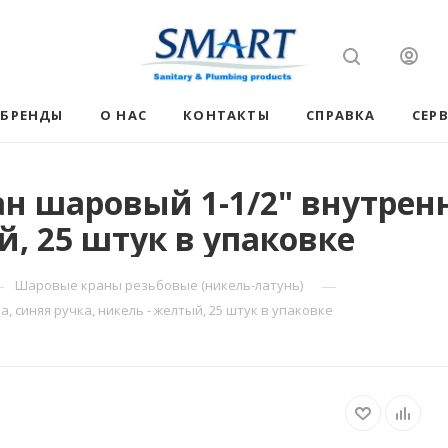
БРЕНДЫ
О НАС
КОНТАКТЫ
СПРАВКА
СЕР
н шаровый 1-1/2" внутренн
й, 25 штук в упаковке
—
—
Шаровые краны резьбовые (никель-латунь)
 синяя ручка, никель - желтый, 25 штук в упаковке