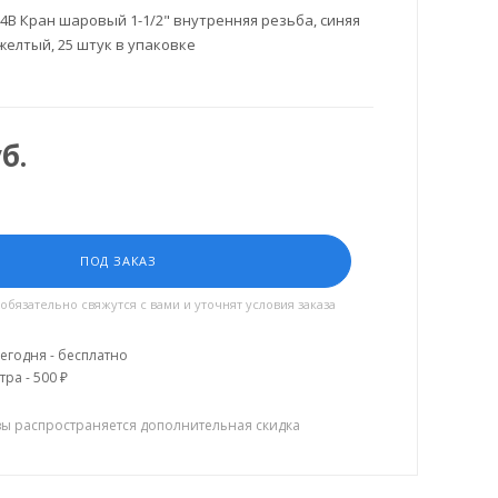
4B Кран шаровый 1-1/2" внутренняя резьба, синяя
 желтый, 25 штук в упаковке
б.
ПОД ЗАКАЗ
язательно свяжутся с вами и уточнят условия заказа
егодня - бесплатно
тра - 500 ₽
зы распространяется дополнительная скидка