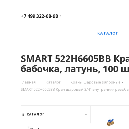
+7 499 322-08-98
КАТАЛОГ
SMART 522H6605BB Кра
бабочка, латунь, 100 
—
—
Главная
Каталог
Краны шаровые запорные
SMART 522H6605BB Кран шаровый 3/4" внутренняя резьба, 
КАТАЛОГ