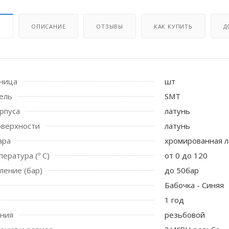
И
ОПИСАНИЕ
ОТЗЫВЫ
КАК КУПИТЬ
Д
иница
шт
ель
SMT
рпуса
латунь
оверхности
латунь
ара
хромированная л
 стоек для поручня
ература (º С)
от 0 до 120
ление (бар)
до 50бар
Бабочка - Синяя
1 год
ения
резьбовой