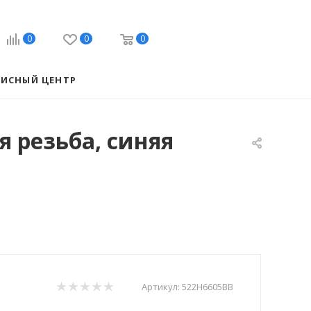
0
0
0
ВИСНЫЙ ЦЕНТР
 резьба, синяя
Артикул:
522H6605BB