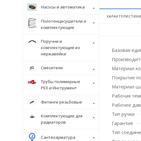
Насосы и автоматика
ХАРАКТЕРИСТИК
Полотенцесушители и
комплектующие
Поручни и
комплектующие из
Базовая ед
нержавейки
Производит
Смесители
Материал ко
Покрытие п
Трубы полимерные
Материал ш
Крепеж
PEX и Инструмент
Рабочая темп
Фитинги резьбовые
Рабочее дав
Тип ручки
Комплектующие для
радиаторов
Гарантия
Тип соедин
Сантехарматура