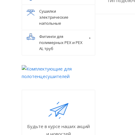
Тип подключ
Сушилки
электрические
напольные
Фитинги для
полимерных PEX и PEX
AL труб
Будьте в курсе наших акций
и новостей