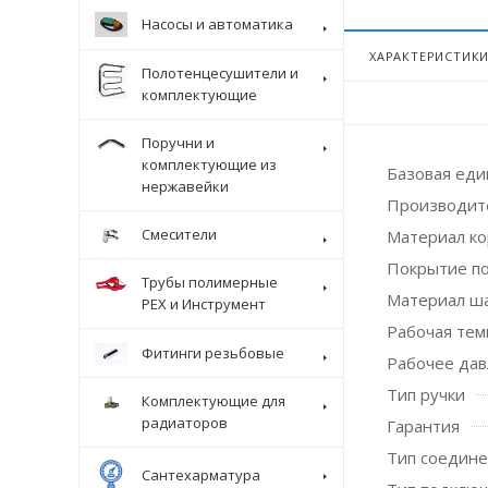
Насосы и автоматика
ХАРАКТЕРИСТИК
Полотенцесушители и
комплектующие
Поручни и
комплектующие из
Базовая ед
нержавейки
Производит
Смесители
Материал ко
Покрытие п
Трубы полимерные
Материал ш
Крепеж
PEX и Инструмент
Рабочая темп
Фитинги резьбовые
Рабочее дав
Тип ручки
Комплектующие для
радиаторов
Гарантия
Тип соедин
Сантехарматура