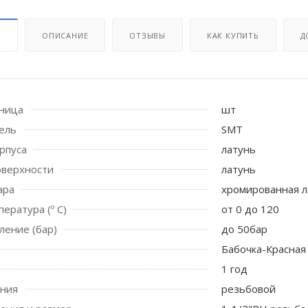
И
ОПИСАНИЕ
ОТЗЫВЫ
КАК КУПИТЬ
Д
иница
шт
ель
SMT
рпуса
латунь
оверхности
латунь
ара
хромированная л
 стоек для поручня
ература (º С)
от 0 до 120
ление (бар)
до 50бар
Бабочка-Красная
1 год
ения
резьбовой