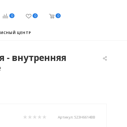
0
0
0
ВИСНЫЙ ЦЕНТР
 - внутренняя
е
Артикул:
523H6614BB