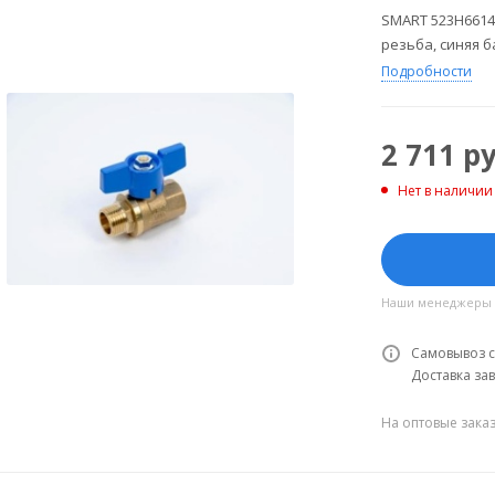
SMART 523H6614
резьба, синяя б
Подробности
2 711
ру
Нет в наличии
Наши менеджеры об
Самовывоз с
Доставка зав
На оптовые зака