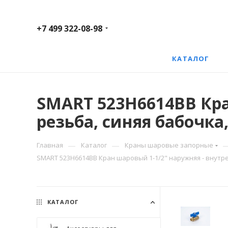
+7 499 322-08-98
КАТАЛОГ
SMART 523H6614BB Кра
резьба, синяя бабочка
—
—
Главная
Каталог
Краны шаровые запорные
SMART 523H6614BB Кран шаровый 1-1/2" наружняя - внутре
КАТАЛОГ