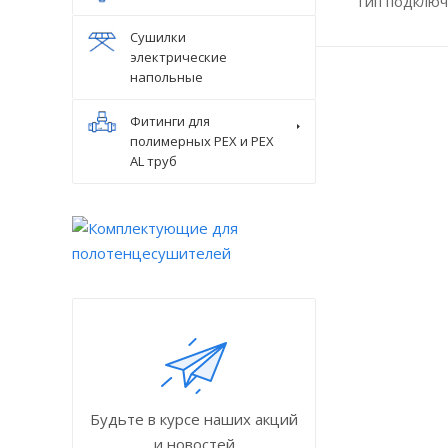
Тип подключ
Сушилки
электрические
напольные
Фитинги для
полимерных PEX и PEX
AL труб
Будьте в курсе наших акций
и новостей