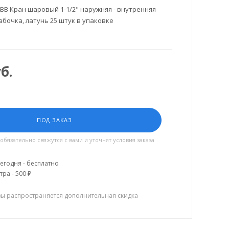
BB Кран шаровый 1-1/2" наружняя - внутренняя
абочка, латунь 25 штук в упаковке
б.
ПОД ЗАКАЗ
язательно свяжутся с вами и уточнят условия заказа
егодня - бесплатно
тра - 500 ₽
зы распространяется дополнительная скидка