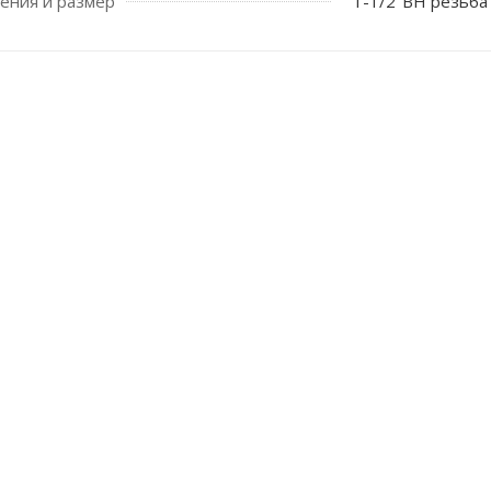
ения и размер
1-1/2"ВН резьба