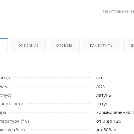
На оптовые зака
И
ОПИСАНИЕ
ОТЗЫВЫ
КАК КУПИТЬ
Д
иница
шт
 стоек для поручня
ель
ADN
рпуса
латунь
оверхности
латунь
ара
хромированная л
ература (º С)
от 0 до 120
ление (бар)
до 50бар