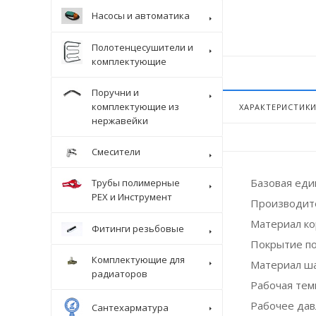
Насосы и автоматика
Полотенцесушители и
комплектующие
Поручни и
комплектующие из
ХАРАКТЕРИСТИК
нержавейки
Смесители
Базовая ед
Трубы полимерные
Крепеж
PEX и Инструмент
Производит
Материал ко
Фитинги резьбовые
Покрытие п
Комплектующие для
Материал ш
радиаторов
Рабочая темп
Рабочее дав
Сантехарматура