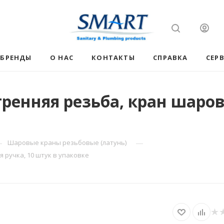
БРЕНДЫ
О НАС
КОНТАКТЫ
СПРАВКА
СЕР
ренняя резьба, кран шаров
—
—
Шаровые краны резьбовые (латунь)
я ручка, 10 штук в упаковке