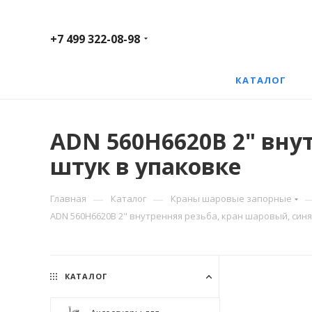
+7 499 322-08-98
КАТАЛОГ
ADN 560H6620B 2" внут
штук в упаковке
—
—
Главная
Каталог
Краны шаровые запорные
ADN 560H6620B 2" внутренняя резьба, кран шаровый, синя
КАТАЛОГ