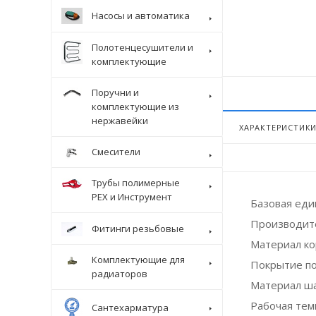
Насосы и автоматика
Полотенцесушители и
комплектующие
Поручни и
комплектующие из
нержавейки
ХАРАКТЕРИСТИК
Смесители
Трубы полимерные
Крепеж
PEX и Инструмент
Базовая ед
Производит
Фитинги резьбовые
Материал ко
Комплектующие для
Покрытие п
радиаторов
Материал ш
Рабочая темп
Сантехарматура