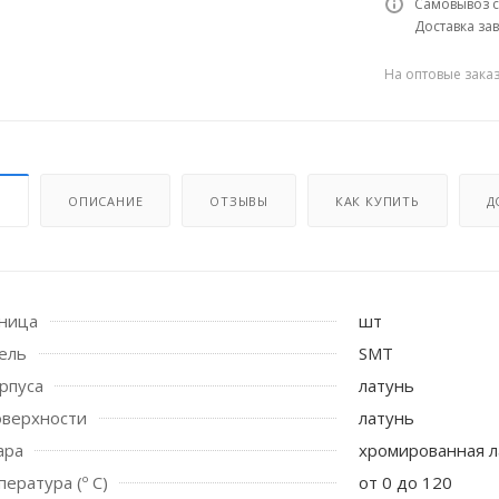
Самовывоз с
Доставка зав
На оптовые зака
И
ОПИСАНИЕ
ОТЗЫВЫ
КАК КУПИТЬ
Д
 стоек для поручня
иница
шт
ель
SMT
рпуса
латунь
оверхности
латунь
ара
хромированная л
ература (º С)
от 0 до 120