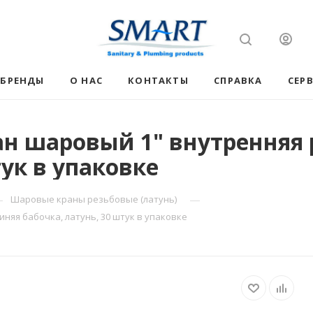
БРЕНДЫ
О НАС
КОНТАКТЫ
СПРАВКА
СЕР
н шаровый 1" внутренняя р
тук в упаковке
—
—
Шаровые краны резьбовые (латунь)
няя бабочка, латунь, 30 штук в упаковке