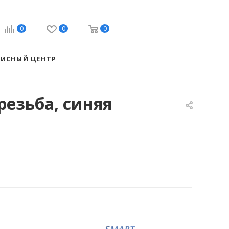
0
0
0
ВИСНЫЙ ЦЕНТР
езьба, синяя