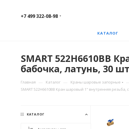
+7 499 322-08-98
КАТАЛОГ
SMART 522H6610BB Кра
бабочка, латунь, 30 ш
—
—
Главная
Каталог
Краны шаровые запорные
SMART 522H6610BB Кран шаровый 1" внутренняя резьба, си
КАТАЛОГ