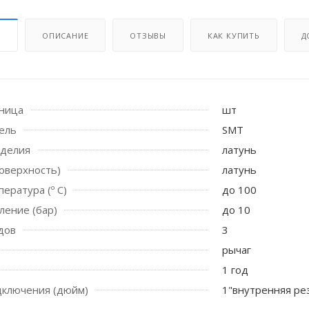
И
ОПИСАНИЕ
ОТЗЫВЫ
КАК КУПИТЬ
Д
иница
шт
ель
SMT
зделия
латунь
оверхность)
латунь
ература (º С)
до 100
 стоек для поручня
ление (бар)
до 10
дов
3
рычаг
1 год
дключения (дюйм)
1"внутренняя ре