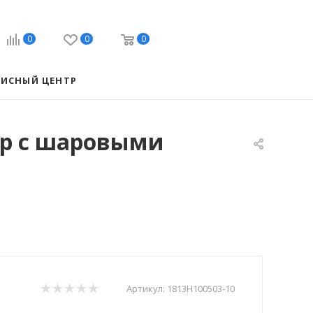
0
0
0
ВИСНЫЙ ЦЕНТР
тор с шаровыми
Артикул:
1813Н100503-10