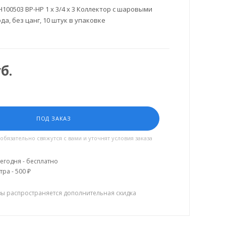
00503 ВР-НР 1 х 3/4 х 3 Коллектор с шаровыми
да, без цанг, 10 штук в упаковке
б.
ПОД ЗАКАЗ
язательно свяжутся с вами и уточнят условия заказа
егодня - бесплатно
тра - 500 ₽
зы распространяется дополнительная скидка