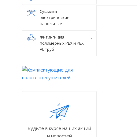
Сушилки
электрические
напольные
Фитинги для
полимерных PEX и PEX
AL труб
Будьте в курсе наших акций
и новостей