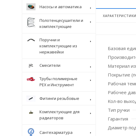
Насосы и автоматика
ХАРАКТЕРИСТИК
Полотенцесушители и
комплектующие
Поручни и
комплектующие из
Базовая ед
нержавейки
Производит
Смесители
Материал и
Покрытие (п
Трубы полимерные
Рабочая темп
Крепеж
PEX и Инструмент
Рабочее дав
Фитинги резьбовые
Кол-во выхо
Тип ручки
Комплектующие для
радиаторов
Гарантия
Диаметр по
Сантехарматура