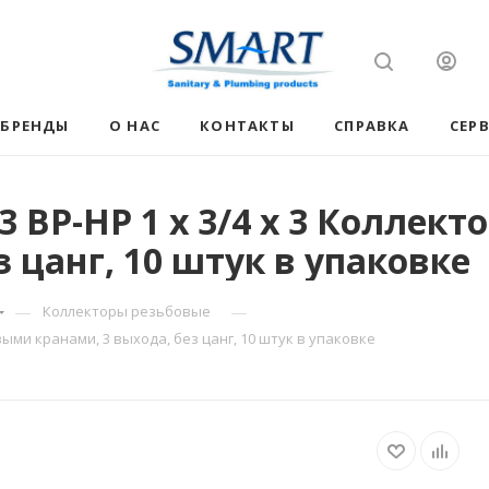
БРЕНДЫ
О НАС
КОНТАКТЫ
СПРАВКА
СЕР
 ВР-НР 1 х 3/4 х 3 Коллек
з цанг, 10 штук в упаковке
—
—
Коллекторы резьбовые
выми кранами, 3 выхода, без цанг, 10 штук в упаковке