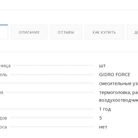
И
ОПИСАНИЕ
ОТЗЫВЫ
КАК КУПИТЬ
Д
иница
шт
ель
GIDRO FORCE
 стоек для поручня
смесительные уз
ия
термоголовка, р
воздухоотводчик
1 год
дов
5
оса
нет