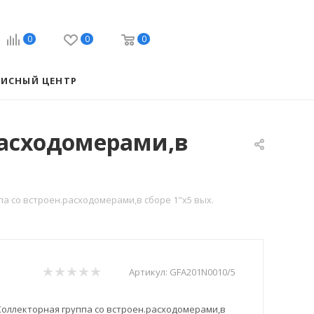
0
0
0
ВИСНЫЙ ЦЕНТР
расходомерами,в
а со встроен.расходомерами,в сборе 1"х5 вых.
Артикул:
GFA201N0010/5
Коллекторная группа со встроен.расходомерами,в