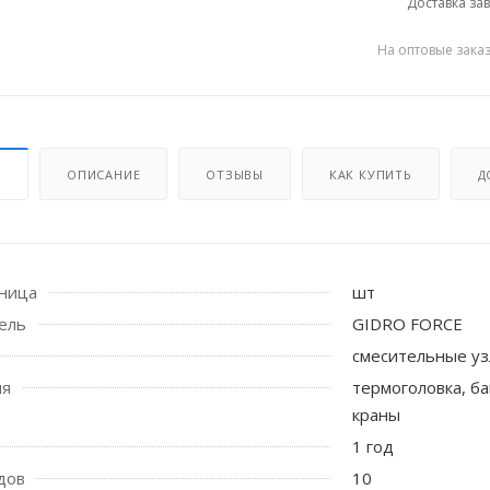
Доставка зав
На оптовые зака
И
ОПИСАНИЕ
ОТЗЫВЫ
КАК КУПИТЬ
Д
 стоек для поручня
иница
шт
ель
GIDRO FORCE
смесительные уз
ия
термоголовка, б
краны
1 год
дов
10