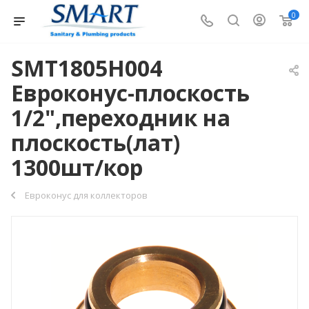
0
SMT1805H004
Евроконус-плоскость
1/2",переходник на
плоскость(лат)
1300шт/кор
Евроконус для коллекторов