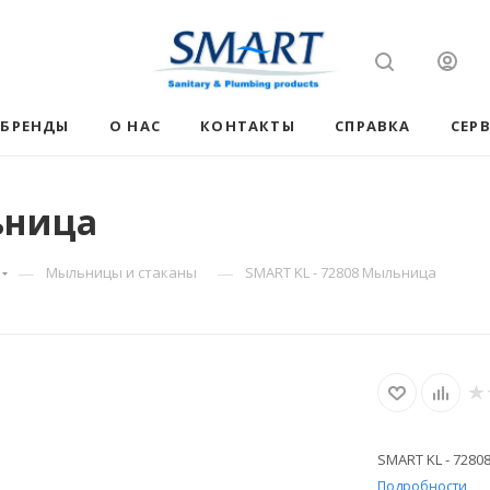
БРЕНДЫ
О НАС
КОНТАКТЫ
СПРАВКА
СЕР
ьница
—
—
Мыльницы и стаканы
SMART KL - 72808 Мыльница
SMART KL - 728
Подробности