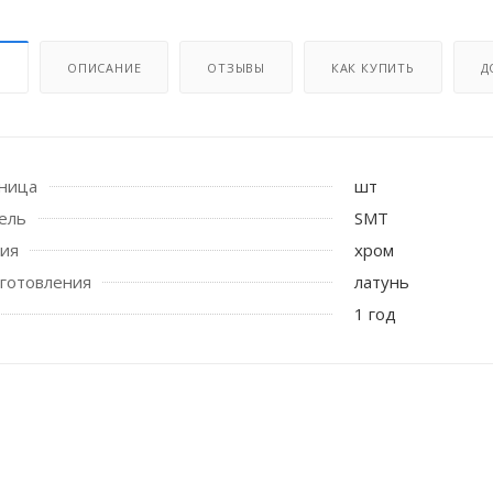
И
ОПИСАНИЕ
ОТЗЫВЫ
КАК КУПИТЬ
Д
иница
шт
ель
SMT
 стоек для поручня
тия
хром
готовления
латунь
1 год