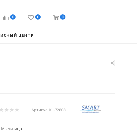
0
0
0
ВИСНЫЙ ЦЕНТР
Артикул:
KL-72808
08 Мыльница