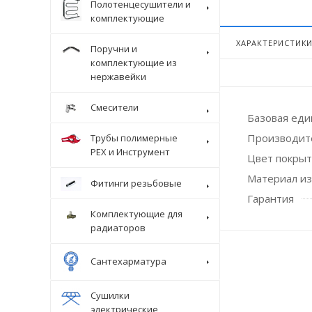
Полотенцесушители и
комплектующие
ХАРАКТЕРИСТИК
Поручни и
комплектующие из
нержавейки
Смесители
Базовая ед
Производит
Трубы полимерные
Крепеж
PEX и Инструмент
Цвет покры
Материал из
Фитинги резьбовые
Гарантия
Комплектующие для
радиаторов
Сантехарматура
Сушилки
электрические